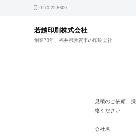
コ
0770-22-5600
ン
テ
若越印刷株式会社
ン
創業78年、福井県敦賀市の印刷会社
ツ
へ
ス
キ
ッ
お
プ
問
見積のご依頼、採
い
絡ください
合
会社名