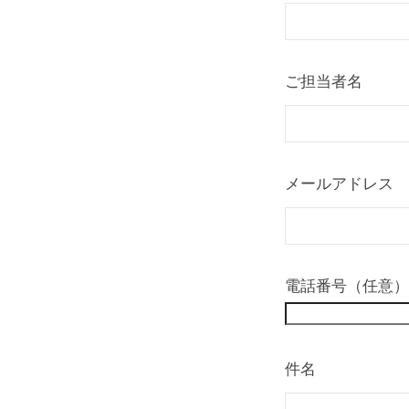
わ
せ
ご担当者名
2022
年
8
月
メールアドレス
26
日
by
jakuetsu_wp
電話番号（任意）
件名