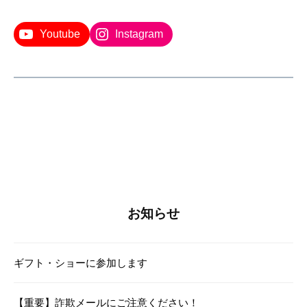
チ
ャ
Youtube
Instagram
レ
ン
ジ
を
続
け
ま
お知らせ
す
2026
ギフト・ショーに参加します
年
5
月
【重要】詐欺メールにご注意ください！