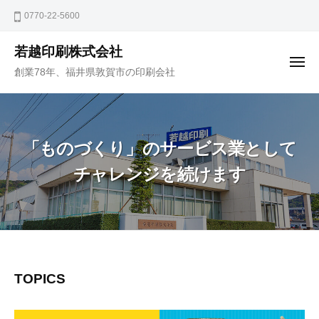
コ
ュ
0770-22-5600
ー
ン
テ
若越印刷株式会社
ン
メ
創業78年、福井県敦賀市の印刷会社
ニ
ツ
ュ
ー
へ
ス
キ
「ものづくり」のサービス業として
ッ
チャレンジを続けます
プ
「も
TOPICS
の