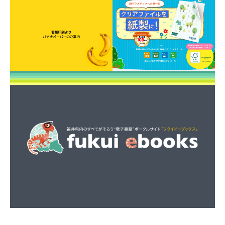
づ
く
り」
の
サ
ー
ビ
ス
業
と
し
て