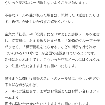
t
ういった要求には一切応じないようご注意願います。
s
u
不審なメールを受け取った場合は、開封したり返信したりせ
_
ず、送信元が正しいか必ずご確認ください。
w
p
企業の「社長」や「役員」になりすました詐欺メールを送信
し、従業員に「お金を振り込ませる」「SNSのグループを作
成させる」「機密情報を送らせる」などの指示を行う詐欺
（いわゆる CEO詐欺）が全国で確認されているようです。
皆様におかれましても、こういった詐欺メールにはくれぐれ
もご注意いただきますようお願いいたします。
弊社または弊社役員等の名からのメール等に、怪しい内容や
不自然な点があれば、
メールには返信せず、まずはお電話またはお問い合わせフォ
ームより
直接お問い合わせいただけますようお願いいたします。