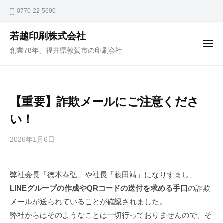
コ
ュ
0770-22-5600
ー
ン
テ
若越印刷株式会社
ン
メ
創業78年、福井県敦賀市の印刷会社
ニ
ツ
ュ
ー
へ
ス
【重要】詐欺メールにご注意くださ
キ
ッ
い！
プ
2026年1月6日
b
y
j
弊社会長「徳本泰弘」や社長「藤田靖」になりすまし、
a
LINEグループの作成やQRコードの送付を求める手口
の詐欺
k
u
メールが送られていることが確認されました。
e
弊社からはそのようなことは一切行っておりませんので、そ