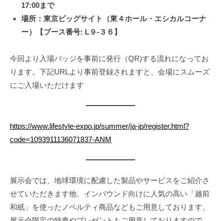
t
17:00まで
s
場所：東京ビッグサイト（東４ホール・エシカルコーナ
u
ー）【
ブース番号: L９-３６
】
_
w
今回より入場バッジを事前に発行（QR)する流れになってお
p
ります。下記URLより事前登録されますと、会場にスムーズ
にご入場いただけます
https://www.lifestyle-expo.jp/summer/ja-jp/register.html?
code=1093911136071837-ANM
展示会では、地球環境に配慮した製品やサービスをご紹介さ
せていただきます他、インバウンド向けに人気の高い「越前
和紙」を使ったノベルティ商品などもご用意しております。
展示会限定の特典やプレゼントもご用意しておりますので、