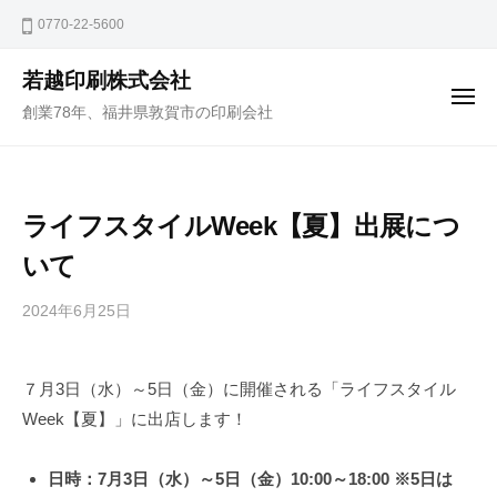
コ
ュ
0770-22-5600
ー
ン
テ
若越印刷株式会社
ン
メ
創業78年、福井県敦賀市の印刷会社
ニ
ツ
ュ
ー
へ
ス
ライフスタイルWeek【夏】出展につ
キ
ッ
いて
プ
2024年6月25日
b
y
j
７月3日（水）～5日（金）に開催される「ライフスタイル
a
Week【夏】」に出店します！
k
u
e
日時：7月3日（水）～5日（金）10:00～18:00 ※5日は